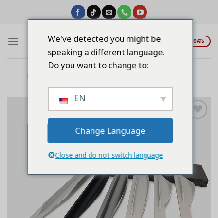
Skip
to
content
We've detected you might be
ЦИТИРОВАТЬ
speaking a different language.
Do you want to change to:
Главная
/
Алюминиевые ручки
/
F-Ручка
EN
Add to
Change Language
wishlist
Close and do not switch language