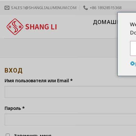
Skip
SALES1@SHANGLIALUMINUM.COM
+86 18928515368
to
content
ДОМАШНЯЯ С
We
Do
ВХОД
Имя пользователя или Email
*
Пароль
*
Запомнить меня